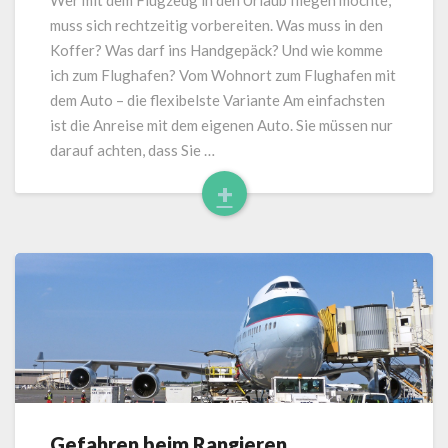
Wer mit dem Flugzeug in den Urlaub fliegen möchte,
ausgestattet
muss sich rechtzeitig vorbereiten. Was muss in den
von
Koffer? Was darf ins Handgepäck? Und wie komme
Worksystem
ich zum Flughafen? Vom Wohnort zum Flughafen mit
dem Auto – die flexibelste Variante Am einfachsten
ist die Anreise mit dem eigenen Auto. Sie müssen nur
darauf achten, dass Sie …
+
Read
More
Gefahren beim Rangieren
Gefahren