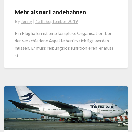
Mehr als nur Landebahnen
Mehr
als
By
Jenny
|
15th September 2019
nur
Landebahnen
Ein Flughafen ist eine komplexe Organisation, bei
der verschiedene Aspekte berücksichtigt werden
müssen. Er muss reibungslos funktionieren, er muss
si