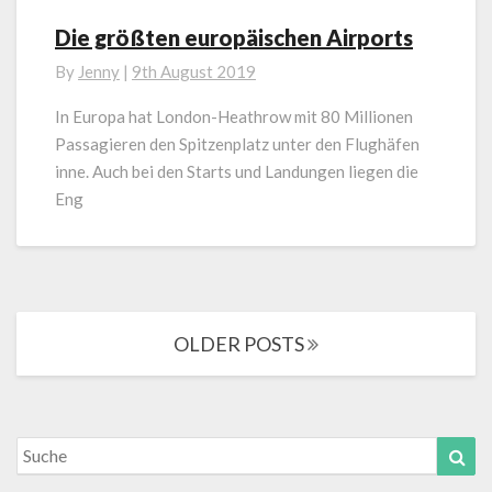
Die größten europäischen Airports
Die
größten
By
Jenny
|
9th August 2019
europäischen
Airports
In Europa hat London-Heathrow mit 80 Millionen
Passagieren den Spitzenplatz unter den Flughäfen
inne. Auch bei den Starts und Landungen liegen die
Eng
Posts
OLDER POSTS
navigation
Search
Suc
for: