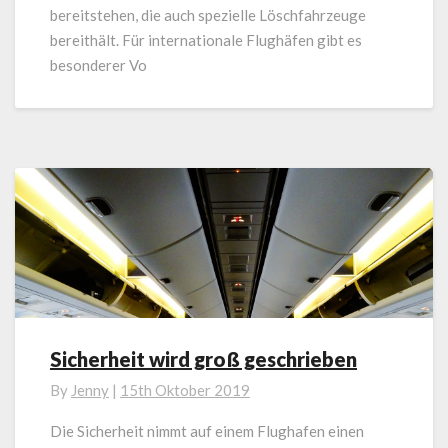
bereitstehen, die auch spezielle Löschfahrzeuge
bereithält. Für internationale Flughäfen gibt es
besonderer Vo
Sicherheit wird groß geschrieben
Sicherheit
wird
By
Jenny
|
15th Oktober 2019
groß
geschrieben
Die Sicherheit nimmt auf einem Flughafen einen