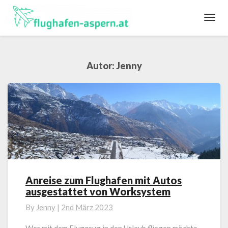
Toggl
Navig
Autor:
Jenny
Anreise zum Flughafen mit Autos
Anreise
ausgestattet von Worksystem
zum
Flughafen
By
Jenny
|
2nd März 2023
mit
Autos