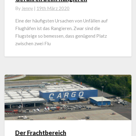
beim
By
Jenny
|
19th März 2020
Rangieren
Eine der häufigsten Ursachen von Unfällen auf
Flughäfen ist das Rangieren. Zwar sind die
Flugsteige so bemessen, dass genügend Platz
zwischen zwei Flu
Der Frachtbereich
Der