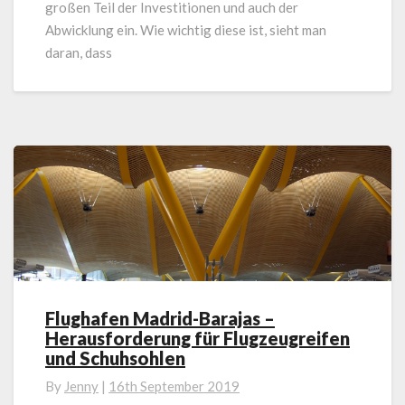
großen Teil der Investitionen und auch der
Abwicklung ein. Wie wichtig diese ist, sieht man
daran, dass
Flughafen Madrid-Barajas –
Flughafen
Herausforderung für Flugzeugreifen
Madrid-
und Schuhsohlen
Barajas
–
By
Jenny
|
16th September 2019
Herausforderung