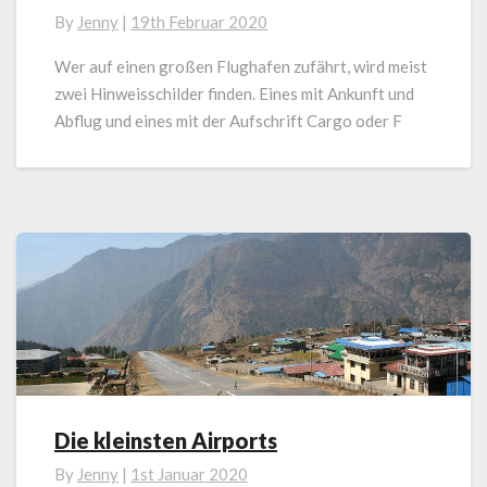
Frachtbereich
By
Jenny
|
19th Februar 2020
Wer auf einen großen Flughafen zufährt, wird meist
zwei Hinweisschilder finden. Eines mit Ankunft und
Abflug und eines mit der Aufschrift Cargo oder F
Die kleinsten Airports
Die
kleinsten
By
Jenny
|
1st Januar 2020
Airports