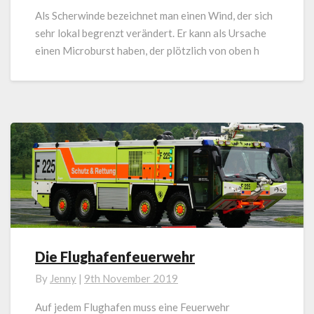
Als Scherwinde bezeichnet man einen Wind, der sich
sehr lokal begrenzt verändert. Er kann als Ursache
einen Microburst haben, der plötzlich von oben h
Die Flughafenfeuerwehr
Die
Flughafenfeuerwehr
By
Jenny
|
9th November 2019
Auf jedem Flughafen muss eine Feuerwehr