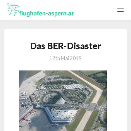
Toggl
Navig
Das
Das BER-Disaster
BER-
Disaster
12th Mai 2019